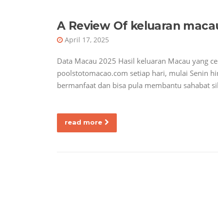
A Review Of keluaran maca
April 17, 2025
Data Macau 2025 Hasil keluaran Macau yang cepat
poolstotomacao.com setiap hari, mulai Senin hi
bermanfaat dan bisa pula membantu sahabat sil
read more