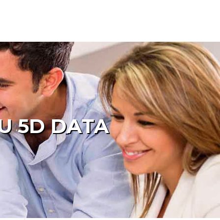
U 5D DATA