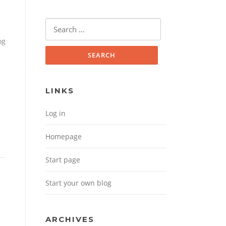
Search for:
og
LINKS
Log in
Homepage
Start page
Start your own blog
ARCHIVES