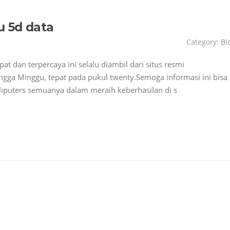
u 5d data
Category:
Bl
 dan terpercaya ini selalu diambil dari situs resmi
ngga Minggu, tepat pada pukul twenty.Semoga informasi ini bisa
iputers semuanya dalam meraih keberhasilan di s